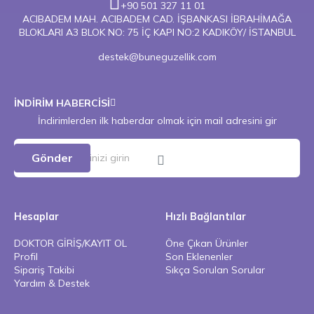
+90 501 327 11 01
ACIBADEM MAH. ACIBADEM CAD. İŞBANKASI İBRAHİMAĞA
BLOKLARI A3 BLOK NO: 75 İÇ KAPI NO:2 KADIKÖY/ İSTANBUL
destek@buneguzellik.com
İNDİRİM HABERCİSİ
İndirimlerden ilk haberdar olmak için mail adresini gir
Gönder
Hesaplar
Hızlı Bağlantılar
DOKTOR GİRİŞ/KAYIT OL
Öne Çıkan Ürünler
Profil
Son Eklenenler
Sipariş Takibi
Sıkça Sorulan Sorular
Yardım & Destek